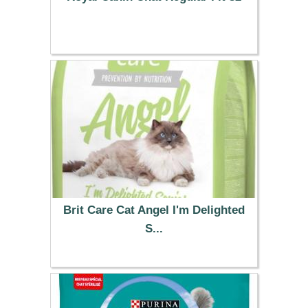
47.59 €
Brit Care Cat Angel I'm Delighted
S...
41.99 €