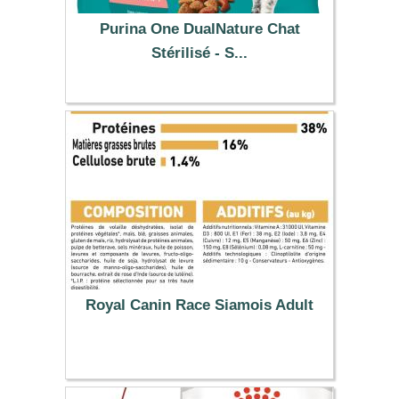
Purina One DualNature Chat
Stérilisé - S...
7.99 €
Royal Canin Race Siamois Adult
39.99 €