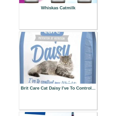
Whiskas Catmilk
3.99 €
Brit Care Cat Daisy I've To Control...
13.99 €