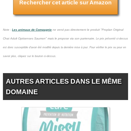
Rechercher cet article sur Amazon
Note :
Les animaux de Compagnie
ne vend pas
directement le produit "Proplan Original
Chat Adult Optisenses Saumon" mais le propose via son partenaire.
Le prix présenté ci-dessus
est donc susceptible d'avoir été modifié depuis la dernière mise à jour.
Pour vérifier le prix ou pour en
savoir plus, cliquez sur le bouton ci-dessus.
AUTRES ARTICLES DANS LE MÊME
DOMAINE