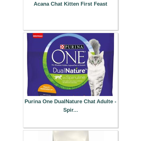
Acana Chat Kitten First Feast
19.99 €
Purina One DualNature Chat Adulte -
Spir...
7.99 €