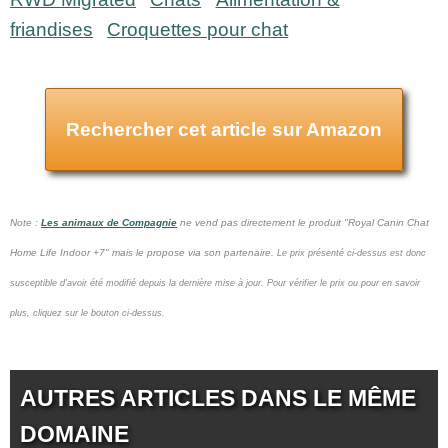
friandises
Croquettes pour chat
Rechercher cet article sur Amazon
Note :
Les animaux de Compagnie
ne vend pas
directement le produit "Royal Canin Chat
Home Life Indoor +7" mais le propose via son partenaire.
Le prix présenté ci-dessus est donc
susceptible d'avoir été modifié depuis la dernière mise à jour.
Pour vérifier le prix ou pour en savoir
plus, cliquez sur le bouton ci-dessus.
AUTRES ARTICLES DANS LE MÊME
DOMAINE