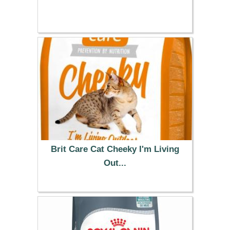
45.99 €
Brit Care Cat Cheeky I'm Living
Out...
13.99 €