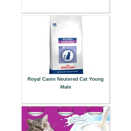
18.99 €
Royal Canin Neutered Cat Young
Male
67.99 €