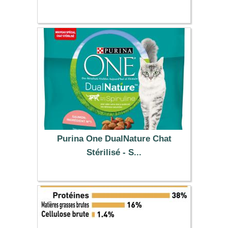
41.99 €
Purina One DualNature Chat
Stérilisé - S...
7.99 €