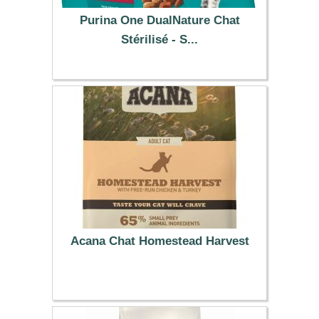
Purina One DualNature Chat
Stérilisé - S...
7.99 €
Acana Chat Homestead Harvest
18.99 €