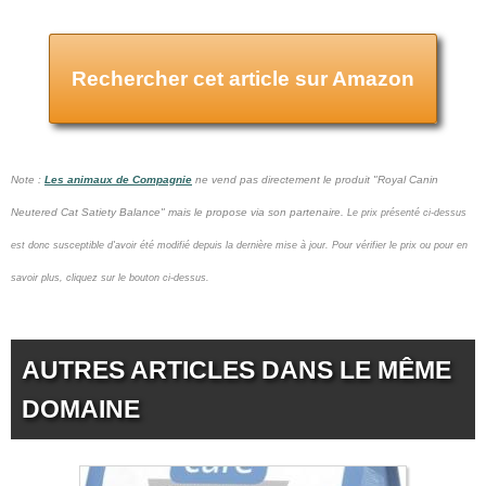
Rechercher cet article sur Amazon
Note :
Les animaux de Compagnie
ne vend pas
directement le produit "Royal Canin
Neutered Cat Satiety Balance" mais le propose via son partenaire.
Le prix présenté ci-dessus
est donc susceptible d'avoir été modifié depuis la dernière mise à jour.
Pour vérifier le prix ou pour en
savoir plus, cliquez sur le bouton ci-dessus.
AUTRES ARTICLES DANS LE MÊME
DOMAINE