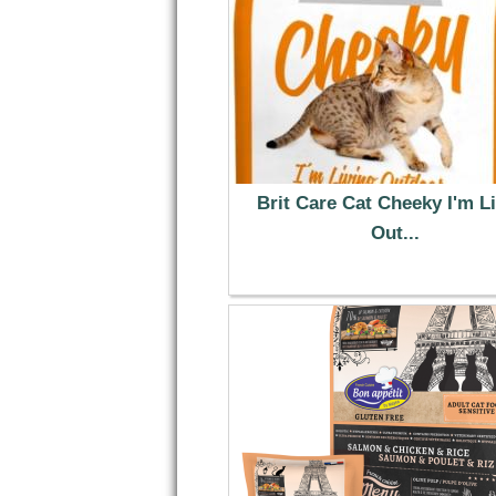
Brit Care Cat Cheeky I'm L
Out...
13.99 €