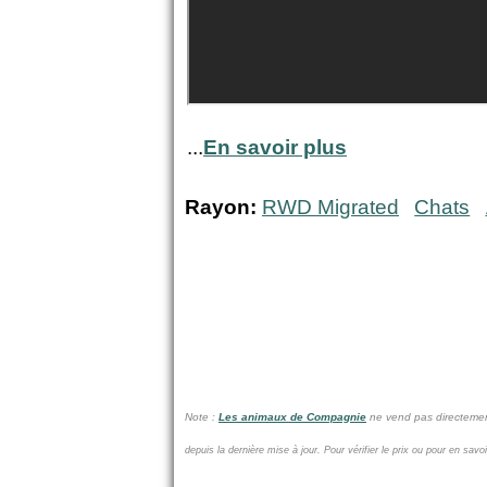
...
En savoir plus
Rayon:
RWD Migrated
Chats
Note :
Les animaux de Compagnie
ne vend pas
directemen
depuis la dernière mise à jour.
Pour vérifier le prix ou pour en savo