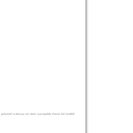
x présenté ci-dessus est donc susceptible d'avoir été modifié