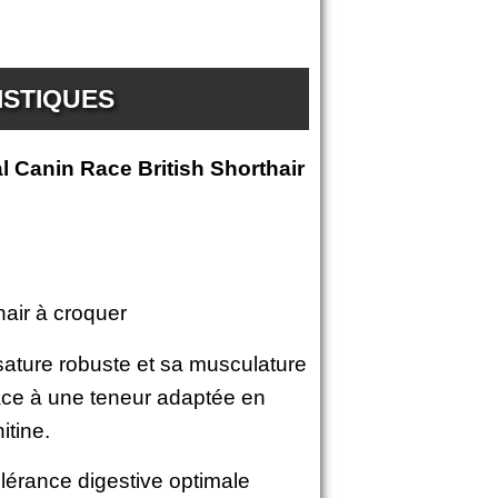
ISTIQUES
l Canin Race British Shorthair
hair à croquer
ssature robuste et sa musculature
râce à une teneur adaptée en
itine.
tolérance digestive optimale