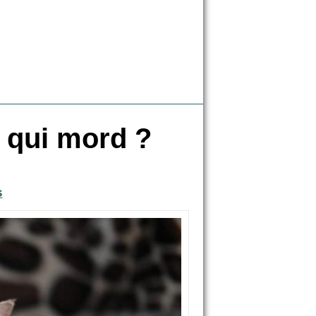
t qui mord ?
s