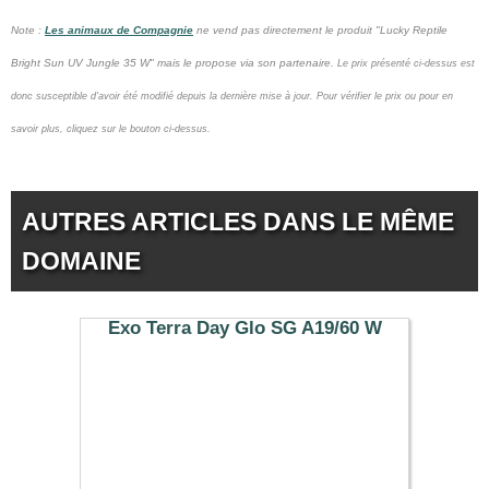
Note :
Les animaux de Compagnie
ne vend pas
directement le produit "Lucky Reptile
Bright Sun UV Jungle 35 W" mais le propose via son partenaire.
Le prix présenté ci-dessus est
donc susceptible d'avoir été modifié depuis la dernière mise à jour.
Pour vérifier le prix ou pour en
savoir plus, cliquez sur le bouton ci-dessus.
AUTRES ARTICLES DANS LE MÊME
DOMAINE
Exo Terra Day Glo SG A19/60 W
7.99 €