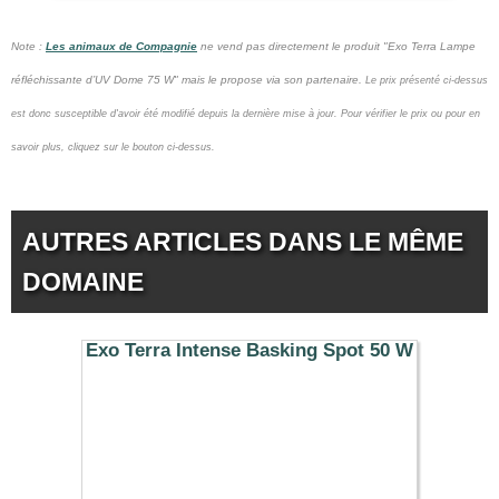
Note :
Les animaux de Compagnie
ne vend pas
directement le produit "Exo Terra Lampe
réfléchissante d’UV Dome 75 W" mais le propose via son partenaire.
Le prix présenté ci-dessus
est donc susceptible d'avoir été modifié depuis la dernière mise à jour.
Pour vérifier le prix ou pour en
savoir plus, cliquez sur le bouton ci-dessus.
AUTRES ARTICLES DANS LE MÊME
DOMAINE
Exo Terra Intense Basking Spot 50 W
8.99 €