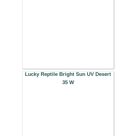
48.79 €
Lucky Reptile Bright Sun UV Desert
35 W
33.49 €