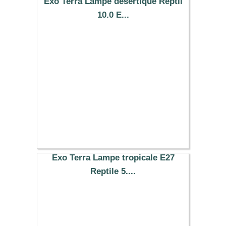
Exo Terra Lampe désertique Reptil
10.0 E...
27.59 €
Exo Terra Lampe tropicale E27
Reptile 5....
19.99 €