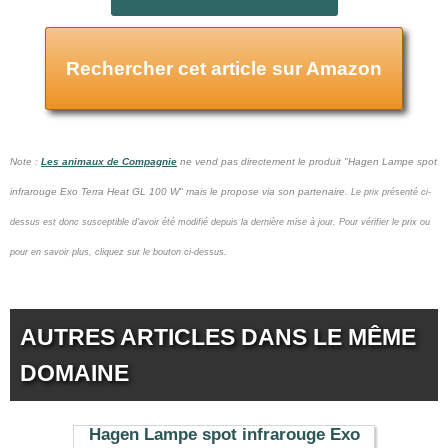
Rechercher cet article sur Amazon
Note :
Les animaux de Compagnie
ne vend pas
directement le produit "Hagen Lampe spot
infrarouge Exo Terra Heat GL 100 W" mais le propose via son partenaire.
Le prix présenté ci-
dessus est donc susceptible d'avoir été modifié depuis la dernière mise à jour.
Pour vérifier le prix ou
pour en savoir plus, cliquez sur le bouton ci-dessus.
AUTRES ARTICLES DANS LE MÊME
DOMAINE
Hagen Lampe spot infrarouge Exo