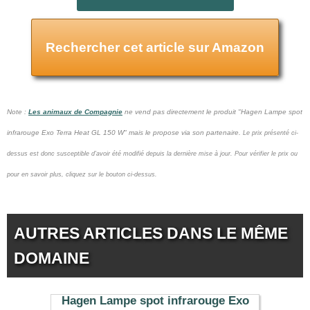
Rechercher cet article sur Amazon
Note :
Les animaux de Compagnie
ne vend pas
directement le produit "Hagen Lampe spot
infrarouge Exo Terra Heat GL 150 W" mais le propose via son partenaire.
Le prix présenté ci-
dessus est donc susceptible d'avoir été modifié depuis la dernière mise à jour.
Pour vérifier le prix ou
pour en savoir plus, cliquez sur le bouton ci-dessus.
AUTRES ARTICLES DANS LE MÊME
DOMAINE
Hagen Lampe spot infrarouge Exo