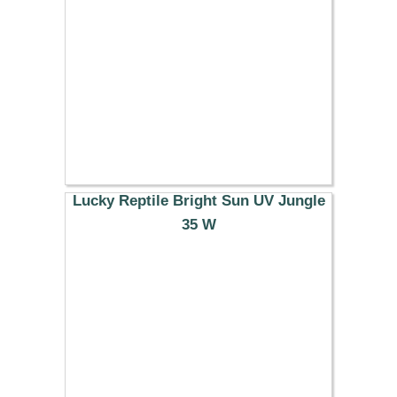
71.39 €
Lucky Reptile Bright Sun UV Jungle
35 W
33.49 €