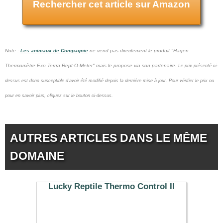
Rechercher cet article sur Amazon
Note :
Les animaux de Compagnie
ne vend pas
directement le produit "Hagen
Thermomètre Exo Terrra Rept-O-Meter" mais le propose via son partenaire.
Le prix présenté ci-
dessus est donc susceptible d'avoir été modifié depuis la dernière mise à jour.
Pour vérifier le prix ou
pour en savoir plus, cliquez sur le bouton ci-dessus.
AUTRES ARTICLES DANS LE MÊME
DOMAINE
Lucky Reptile Thermo Control II