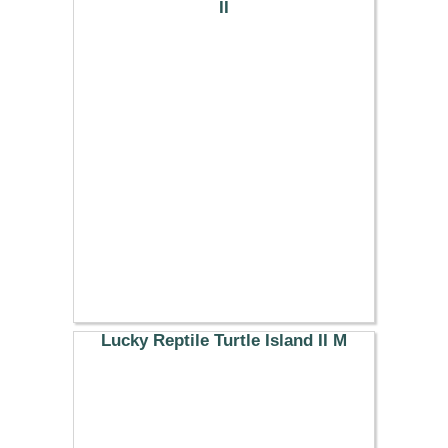
II
71.39 €
Lucky Reptile Turtle Island II M
23.39 €