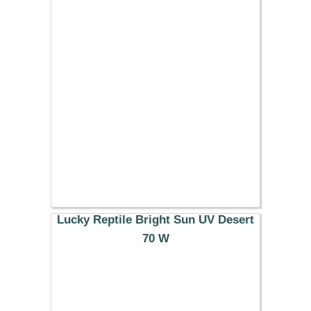
38.29 €
Lucky Reptile Bright Sun UV Desert
70 W
37.99 €