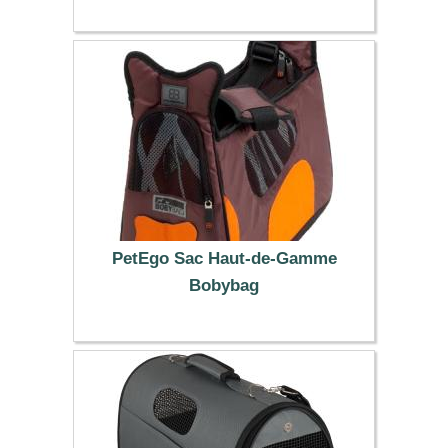
41.95 €
PetEgo Sac Haut-de-Gamme
Bobybag
119.99 €