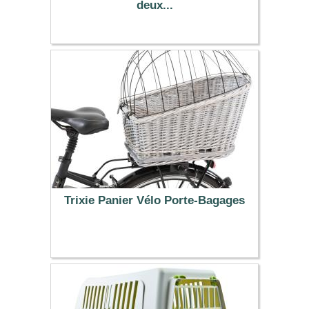
deux...
18.99 €
Trixie Panier Vélo Porte-Bagages
56.99 €