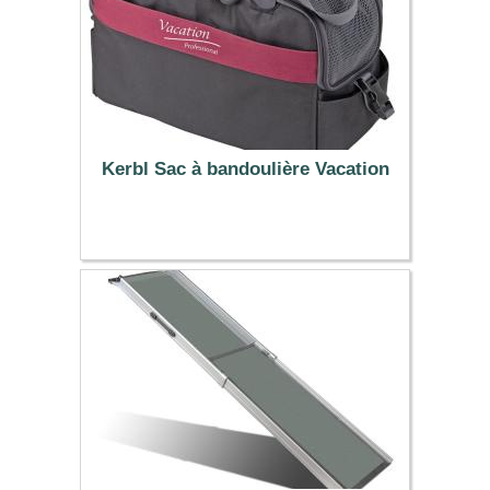
Kerbl Sac à bandoulière Vacation
39.49 €