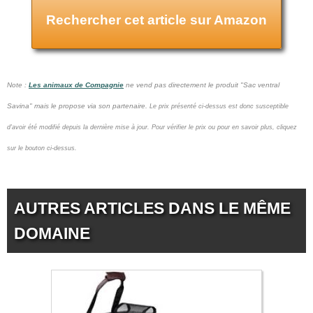
Rechercher cet article sur Amazon
Note :
Les animaux de Compagnie
ne vend pas
directement le produit "Sac ventral
Savina" mais le propose via son partenaire.
Le prix présenté ci-dessus est donc susceptible
d'avoir été modifié depuis la dernière mise à jour.
Pour vérifier le prix ou pour en savoir plus, cliquez
sur le bouton ci-dessus.
AUTRES ARTICLES DANS LE MÊME
DOMAINE