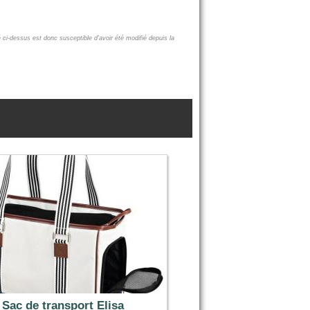
é ci-dessus est donc susceptible d'avoir été modifié depuis la
Sac de transport Elisa