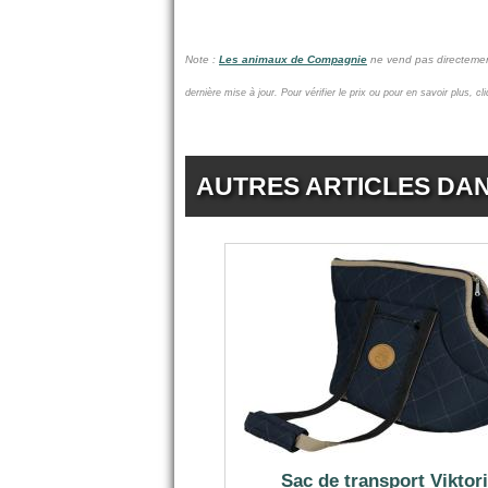
Note :
Les animaux de Compagnie
ne vend pas
directemen
dernière mise à jour.
Pour vérifier le prix ou pour en savoir plus, c
AUTRES ARTICLES DA
Sac de transport Viktor