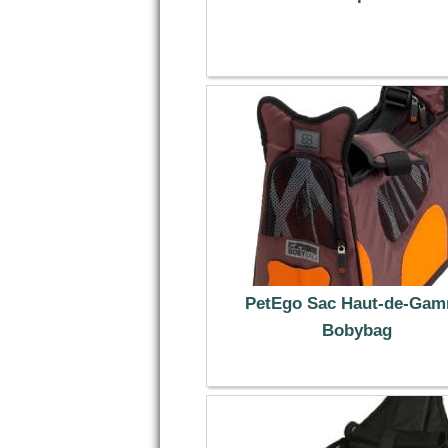
20.99 €
PetEgo Sac Haut-de-Ga
Bobybag
119.99 €