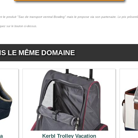
t le produit "Sac de transport ventral Bowling" mais le propose via son partenaire.
Le prix présent
liquez sur le bouton ci-dessus.
NS LE MÊME DOMAINE
ia
Kerbl Trolley Vacation