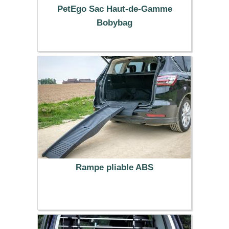
PetEgo Sac Haut-de-Gamme
Bobybag
119.99 €
Rampe pliable ABS
77.99 €