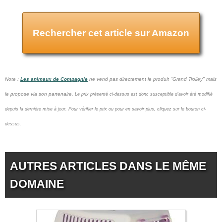
Rechercher cet article sur Amazon
Note :
Les animaux de Compagnie
ne vend pas
directement le produit "Grand Trolley" mais
le propose via son partenaire.
Le prix présenté ci-dessus est donc susceptible d'avoir été modifié
depuis la dernière mise à jour.
Pour vérifier le prix ou pour en savoir plus, cliquez sur le bouton ci-
dessus.
AUTRES ARTICLES DANS LE MÊME
DOMAINE