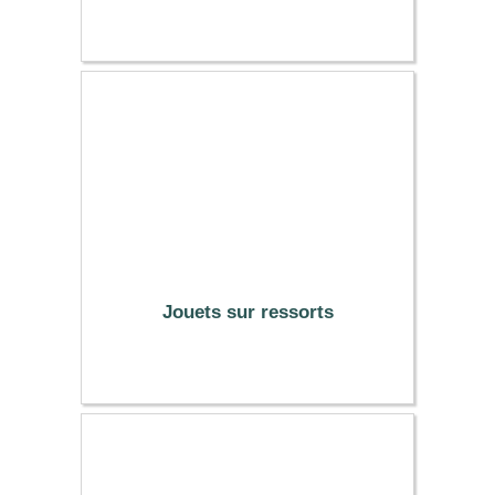
7.99 €
Jouets sur ressorts
8.99 €