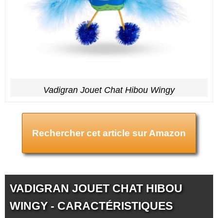
Vadigran Jouet Chat Hibou Wingy
Rechercher cet article sur Amazon
VADIGRAN JOUET CHAT HIBOU
WINGY - CARACTÉRISTIQUES