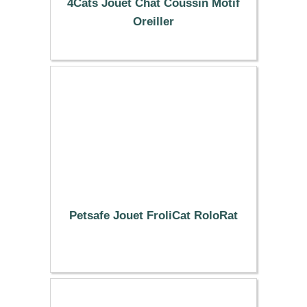
4Cats Jouet Chat Coussin Motif
Oreiller
4.30 €
Petsafe Jouet FroliCat RoloRat
21.99 €