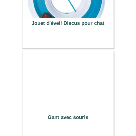
Jouet d'éveil Discus pour chat
9.90 €
Gant avec souris