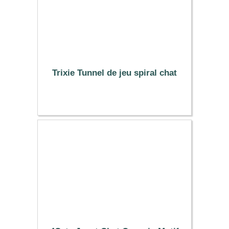
Trixie Tunnel de jeu spiral chat
19.99 €