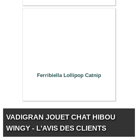
2.99 €
Ferribiella Lollipop Catnip
5.99 €
VADIGRAN JOUET CHAT HIBOU
WINGY - L'AVIS DES CLIENTS