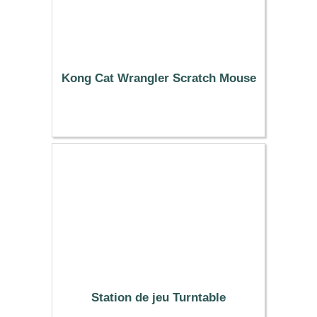
Kong Cat Wrangler Scratch Mouse
9.99 €
Station de jeu Turntable