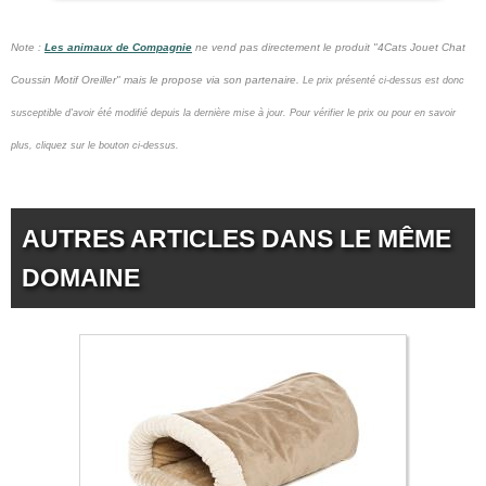
Note :
Les animaux de Compagnie
ne vend pas
directement le produit "4Cats Jouet Chat
Coussin Motif Oreiller" mais le propose via son partenaire.
Le prix présenté ci-dessus est donc
susceptible d'avoir été modifié depuis la dernière mise à jour.
Pour vérifier le prix ou pour en savoir
plus, cliquez sur le bouton ci-dessus.
AUTRES ARTICLES DANS LE MÊME
DOMAINE