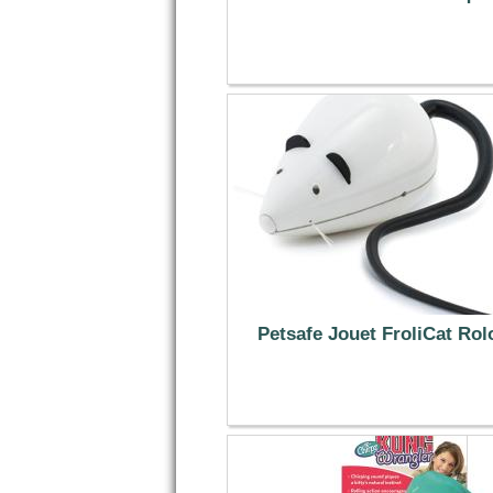
19.99 €
Petsafe Jouet FroliCat Rol
21.99 €