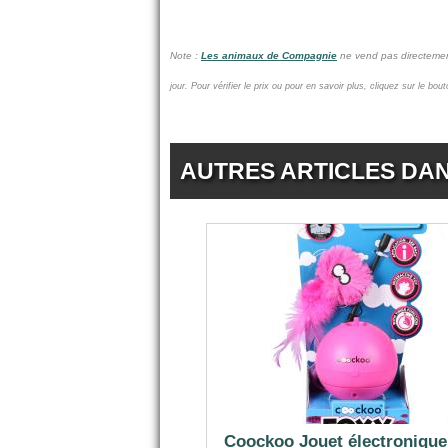
Note :
Les animaux de Compagnie
ne vend pas
directemen
jour.
Pour vérifier le prix ou pour en savoir plus, cliquez sur le bou
AUTRES ARTICLES DA
Coockoo Jouet électronique