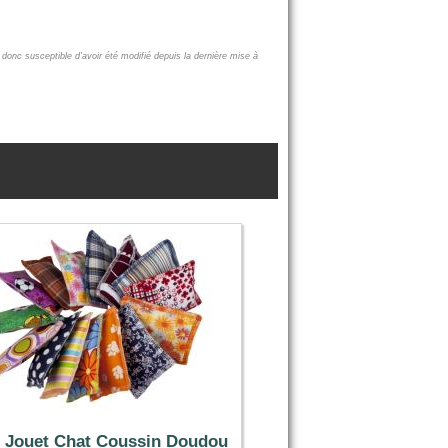
 donc susceptible d'avoir été modifié depuis la dernière mise à
 Jouet Chat Coussin Doudou