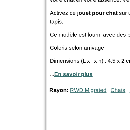
Activez ce
jouet pour chat
sur 
tapis.
Ce modèle est fourni avec des 
Coloris selon arrivage
Dimensions (L x l x h) : 4.5 x 2 
...
En savoir plus
Rayon:
RWD Migrated
Chats