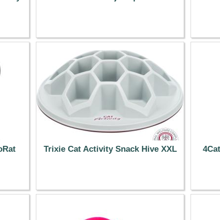
19.99 €
oRat
Trixie Cat Activity Snack Hive XXL
4Cat
19.99 €