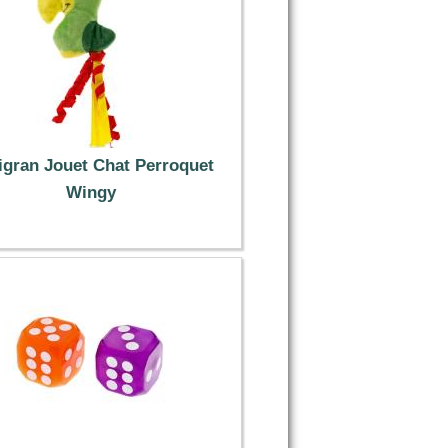
igran Jouet Chat Perroquet
Wingy
2.99 €