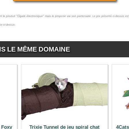
t le produit "Cigale électronique" mais le propose via son partenaire.
Le prix présenté ci-dessus est
ton ci-dessus.
NS LE MÊME DOMAINE
 Foxy
Trixie Tunnel de jeu spiral chat
4Cats