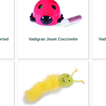
orted
Vadigran Jouet Coccinelle
Vad
2.99 €