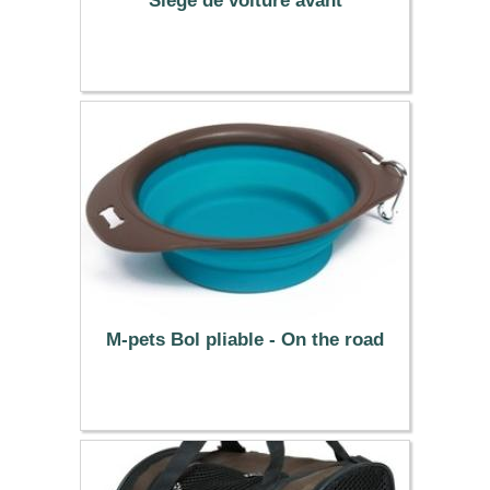
Siège de voiture avant
42.99 €
M-pets Bol pliable - On the road
10.99 €