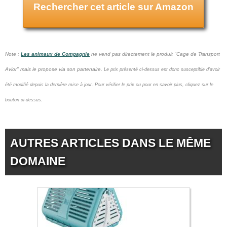
Rechercher cet article sur Amazon
Note :
Les animaux de Compagnie
ne vend pas
directement le produit "Cage de Transport
Avior" mais le propose via son partenaire.
Le prix présenté ci-dessus est donc susceptible d'avoir
été modifié depuis la dernière mise à jour.
Pour vérifier le prix ou pour en savoir plus, cliquez sur le
bouton ci-dessus.
AUTRES ARTICLES DANS LE MÊME
DOMAINE