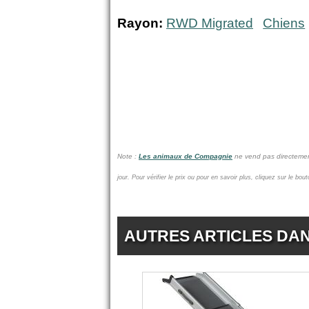
Rayon:
RWD Migrated
Chiens
Note :
Les animaux de Compagnie
ne vend pas
directemen
jour.
Pour vérifier le prix ou pour en savoir plus, cliquez sur le bou
AUTRES ARTICLES DA