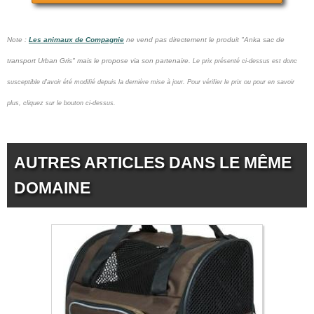
Note :
Les animaux de Compagnie
ne vend pas
directement le produit "Anka sac de
transport Urban Gris" mais le propose via son partenaire.
Le prix présenté ci-dessus est donc
susceptible d'avoir été modifié depuis la dernière mise à jour.
Pour vérifier le prix ou pour en savoir
plus, cliquez sur le bouton ci-dessus.
AUTRES ARTICLES DANS LE MÊME
DOMAINE