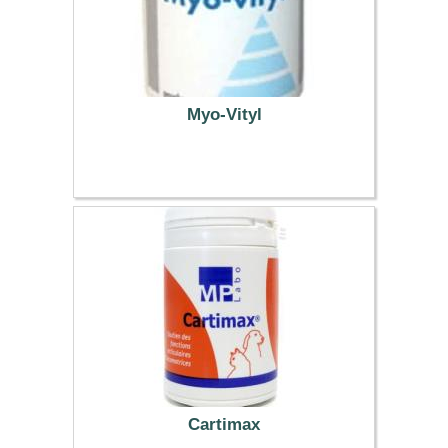
Myo-Vityl
13.94 €
Cartimax