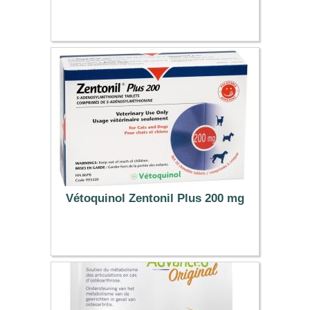
41.39 €
Vétoquinol Zentonil Plus 200 mg
26.09 €