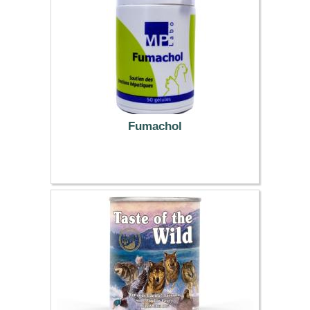
Fumachol
11.69 €