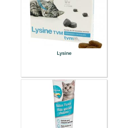
Lysine
11.69 €