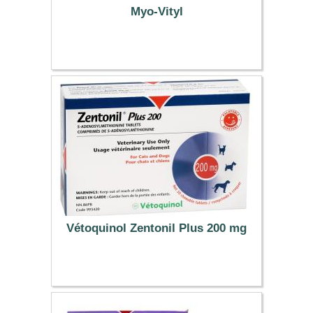
Myo-Vityl
13.94 €
Vétoquinol Zentonil Plus 200 mg
26.09 €