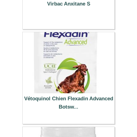
Virbac Anxitane S
17.99 €
Vétoquinol Chien Flexadin Advanced
Botsw...
26.99 €