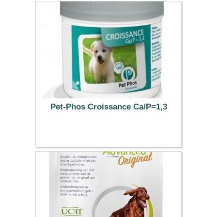
Pet-Phos Croissance Ca/P=1,3
67.40 €