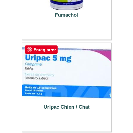
Fumachol
11.69 €
Enregistrer
Uripac Chien / Chat
21.59 €