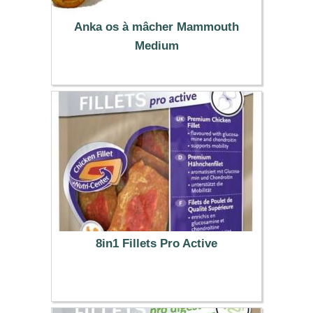
Anka os à mâcher Mammouth
Medium
6.19 €
8in1 Fillets Pro Active
3.99 €