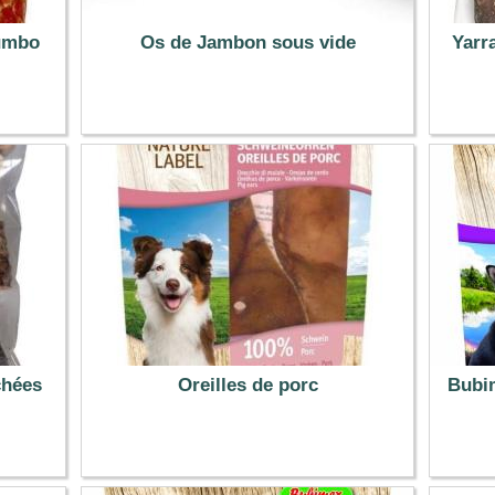
Jumbo
Os de Jambon sous vide
Yarr
2.99 €
chées
Oreilles de porc
Bubim
10.79 €