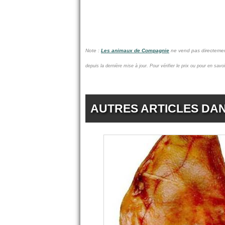
Note :
Les animaux de Compagnie
ne vend pas
directemen
depuis la dernière mise à jour.
Pour vérifier le prix ou pour en savo
AUTRES ARTICLES DA