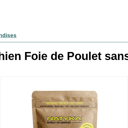
andises
ien Foie de Poulet san