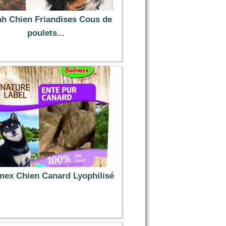
ah Chien Friandises Cous de
poulets...
5.79 €
ex Chien Canard Lyophilisé
3.49 €