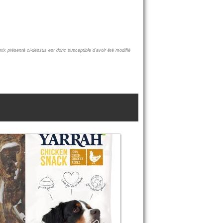
prix présenté ci-dessus est donc susceptible d'avoir été modifié