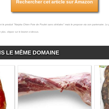
Rechercher cet article sur Amazon
t le produit "Natyka Chien Foie de Poulet sans céréales" mais le propose via son partenaire.
Le 
ir plus, cliquez sur le bouton ci-dessus.
NS LE MÊME DOMAINE