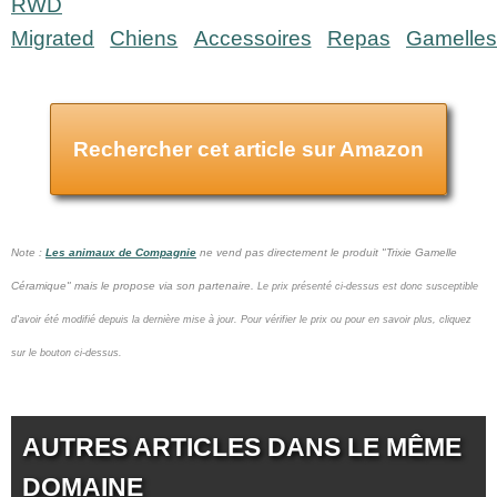
RWD
Migrated
Chiens
Accessoires
Repas
Gamelles
Rechercher cet article sur Amazon
Note :
Les animaux de Compagnie
ne vend pas
directement le produit "Trixie Gamelle
Céramique" mais le propose via son partenaire.
Le prix présenté ci-dessus est donc susceptible
d'avoir été modifié depuis la dernière mise à jour.
Pour vérifier le prix ou pour en savoir plus, cliquez
sur le bouton ci-dessus.
AUTRES ARTICLES DANS LE MÊME
DOMAINE