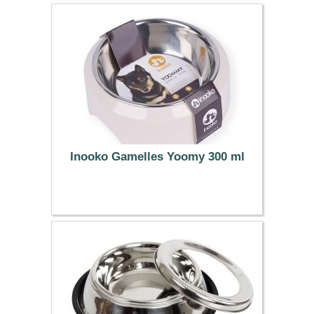
Inooko Gamelles Yoomy 300 ml
17.50 €