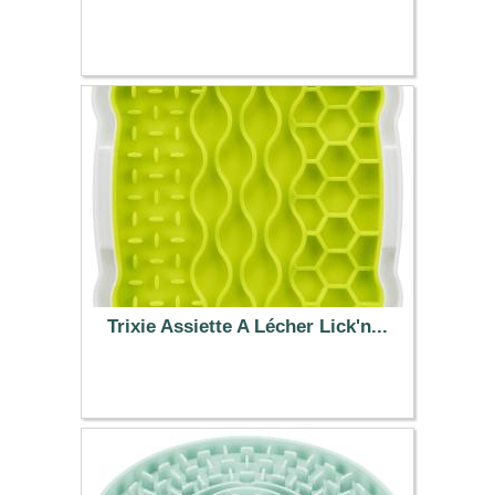
1.49 €
Trixie Assiette A Lécher Lick'n...
9.99 €