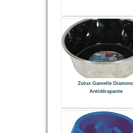
7.89 €
Zolux Gamelle Diamon
Antidérapante
13.79 €