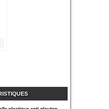
RISTIQUES
lle plastique anti-glouton