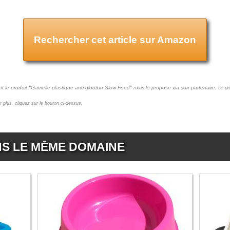
Rechercher cet article sur Amazon
t le produit "Gamelle plastique anti-glouton Slow Feed" mais le propose via son partenaire.
Le pr
ir plus, cliquez sur le bouton ci-dessus.
NS LE MÊME DOMAINE