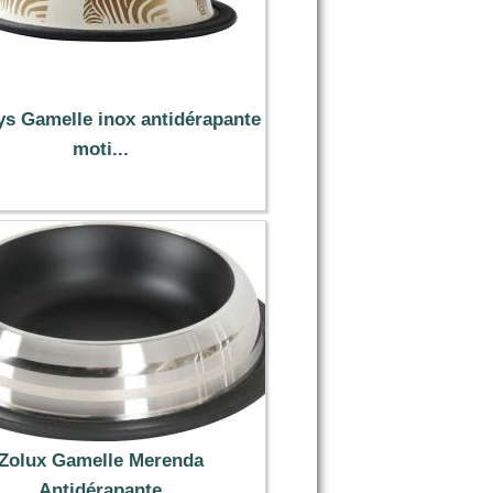
ys Gamelle inox antidérapante
moti...
5.99 €
Zolux Gamelle Merenda
Antidérapante