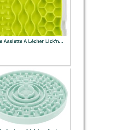
ie Assiette A Lécher Lick'n...
9.99 €