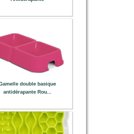
5.99 €
Gamelle double basique
antidérapante Rou...
2.49 €