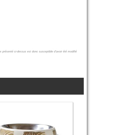
ix présenté ci-dessus est donc susceptible d'avoir été modifié