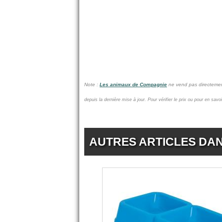
Note :
Les animaux de Compagnie
ne vend pas
directemen
depuis la dernière mise à jour.
Pour vérifier le prix ou pour en savo
AUTRES ARTICLES DA