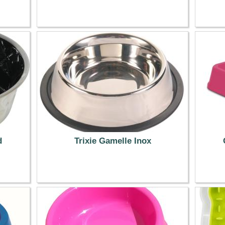
17.50 €
d
Trixie Gamelle Inox
5.99 €