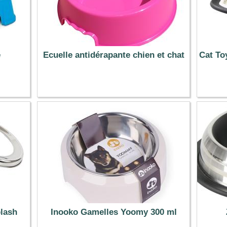
e
Ecuelle antidérapante chien et chat
Cat To
3.99 €
plash
Inooko Gamelles Yoomy 300 ml