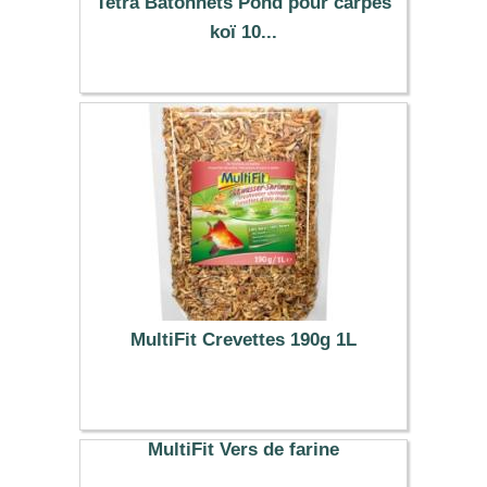
Tetra Bâtonnets Pond pour carpes
koï 10...
24.00 €
MultiFit Crevettes 190g 1L
9.99 €
MultiFit Vers de farine