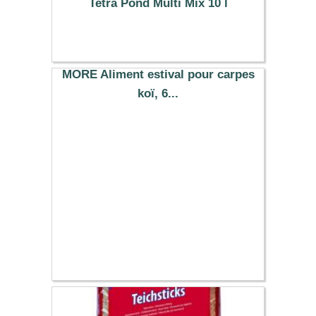
Tetra Pond Multi Mix 10 l
35.39 €
MORE Aliment estival pour carpes
koï, 6...
10.00 €