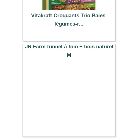
Vitakraft Croquants Trio Baies-
légumes-r...
3.29 €
JR Farm tunnel à foin + bois naturel
M
5.59 €