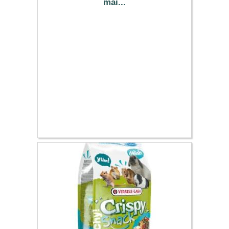
maï...
14.97 €