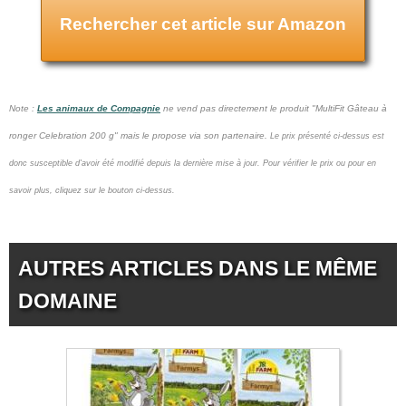
Rechercher cet article sur Amazon
Note :
Les animaux de Compagnie
ne vend pas
directement le produit "MultiFit Gâteau à
ronger Celebration 200 g" mais le propose via son partenaire.
Le prix présenté ci-dessus est
donc susceptible d'avoir été modifié depuis la dernière mise à jour.
Pour vérifier le prix ou pour en
savoir plus, cliquez sur le bouton ci-dessus.
AUTRES ARTICLES DANS LE MÊME
DOMAINE