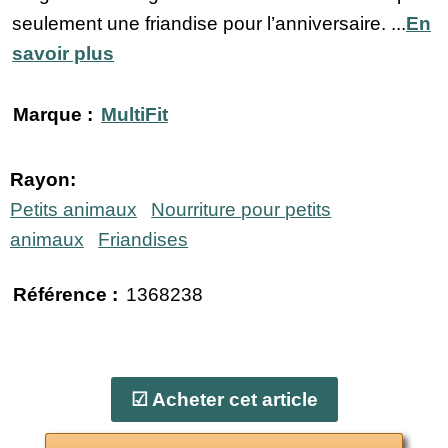
seulement une friandise pour l’anniversaire. ...
En
savoir plus
Marque :
MultiFit
Rayon:
Petits animaux
Nourriture pour petits
animaux
Friandises
Référence :
1368238
☑ Acheter cet article