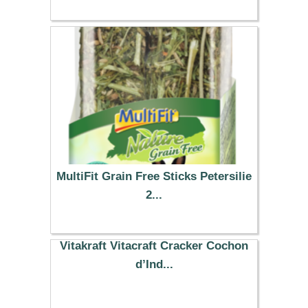
9.29 €
MultiFit Grain Free Sticks Petersilie
2...
2.29 €
Vitakraft Vitacraft Cracker Cochon
d’Ind...
3.99 €