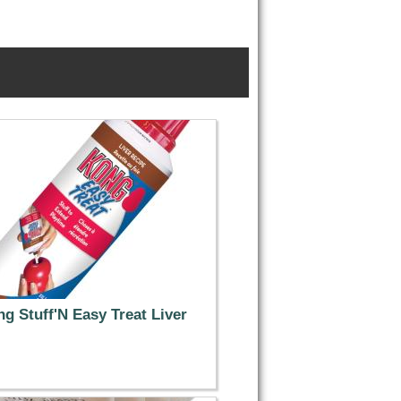
g Stuff'N Easy Treat Liver
9.99 €