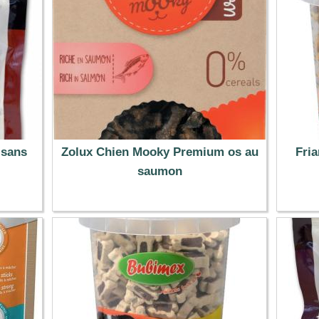
 sans
Zolux Chien Mooky Premium os au
Fri
saumon
3.99 €