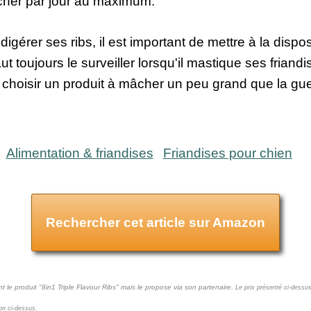
âcher par jour au maximum.
 digérer ses ribs, il est important de mettre à la dispo
ut toujours le surveiller lorsqu'il mastique ses friandi
de choisir un produit à mâcher un peu grand que la gu
Alimentation & friandises
Friandises pour chien
Rechercher cet article sur Amazon
t le produit "8in1 Triple Flavour Ribs" mais le propose via son partenaire.
Le prix présenté ci-dessus
ton ci-dessus.