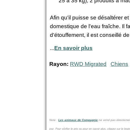
25 à 35 kg), 2 produits à m
Afin qu'il puisse se désaltérer et
domestique de l'eau fraîche. Il fa
d'étouffement, il est conseillé 
...
En savoir plus
Rayon:
RWD Migrated
Chiens
Note :
Les animaux de Compagnie
ne vend pas
directemen
jour.
Pour vérifier le prix ou pour en savoir plus, cliquez sur le bou