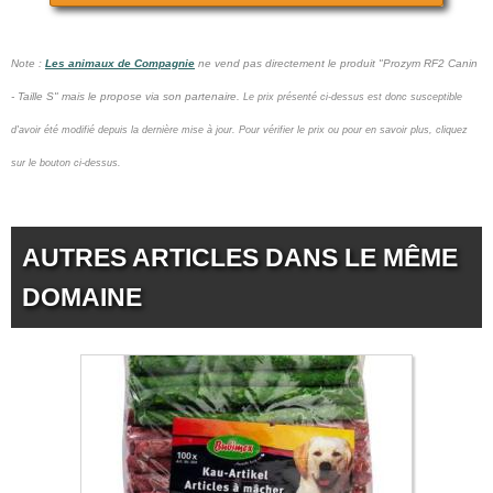
Note :
Les animaux de Compagnie
ne vend pas
directement le produit "Prozym RF2 Canin
- Taille S" mais le propose via son partenaire.
Le prix présenté ci-dessus est donc susceptible
d'avoir été modifié depuis la dernière mise à jour.
Pour vérifier le prix ou pour en savoir plus, cliquez
sur le bouton ci-dessus.
AUTRES ARTICLES DANS LE MÊME
DOMAINE