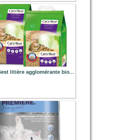
62.99 €
est litière agglomérante bio...
46.09 €