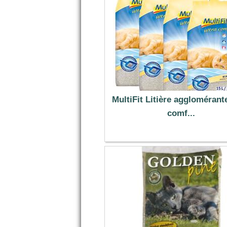
MultiFit Litière agglomérante
comf...
52.88 €