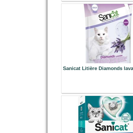
36.19 €
Sanicat Litière Diamonds lava
11.49 €