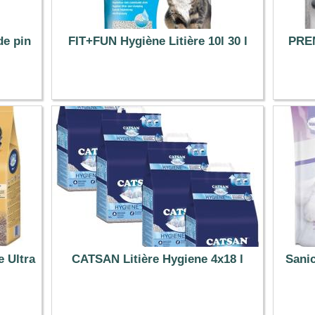
de pin
FIT+FUN Hygiène Litière 10l 30 l
PREM
8.99 €
 Ultra
CATSAN Litière Hygiene 4x18 l
Sanic