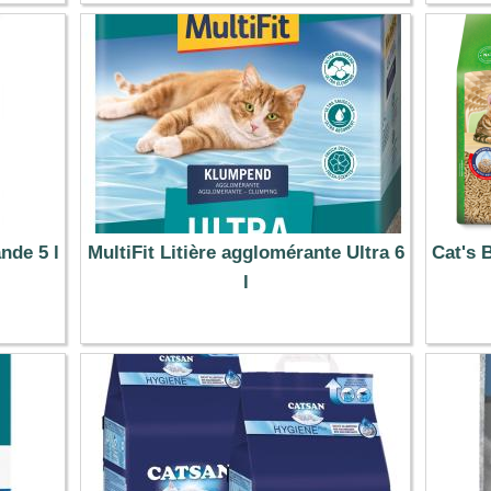
58.79 €
nde 5 l
MultiFit Litière agglomérante Ultra 6
Cat's B
l
6.99 €