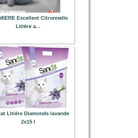
IERE Excellent Citronnelle
Litière a...
16.99 €
at Litière Diamonds lavande
2x15 l