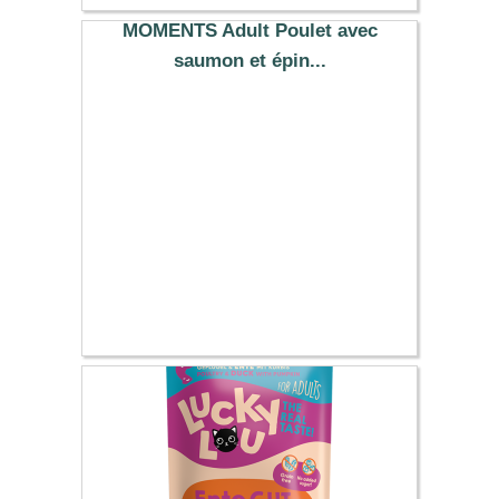
11.79 €
MOMENTS Adult Poulet avec
saumon et épin...
23.89 €