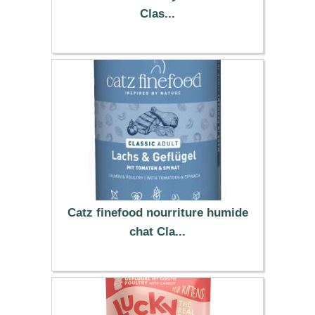
Clas...
29.99 €
Catz finefood nourriture humide
chat Cla...
19.19 €