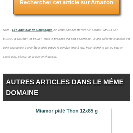
Rechercher cet article sur Amazon
Note :
Les animaux de Compagnie
ne vend pas
directement le produit "MAC's Cat
6x1400 g Saumon et poulet" mais le propose via son partenaire.
Le prix présenté ci-dessus est
donc susceptible d'avoir été modifié depuis la dernière mise à jour.
Pour vérifier le prix ou pour en
savoir plus, cliquez sur le bouton ci-dessus.
AUTRES ARTICLES DANS LE MÊME
DOMAINE
Miamor pâté Thon 12x85 g