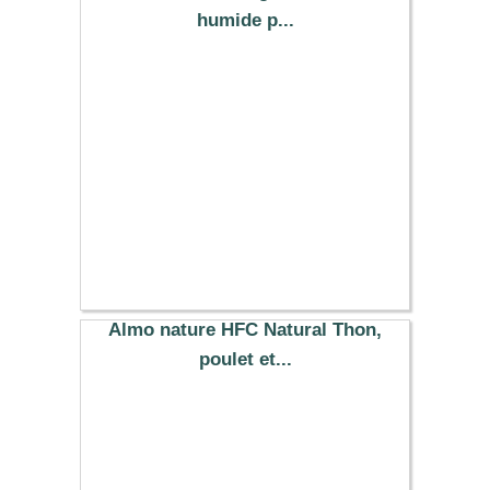
humide p...
34.34 €
Almo nature HFC Natural Thon,
poulet et...
33.89 €