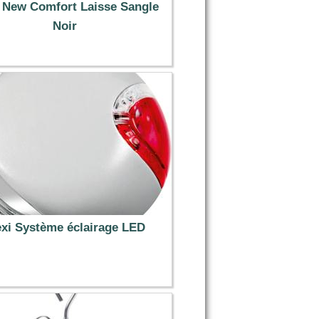
i New Comfort Laisse Sangle
Noir
37.99 €
exi Système éclairage LED
16.99 €