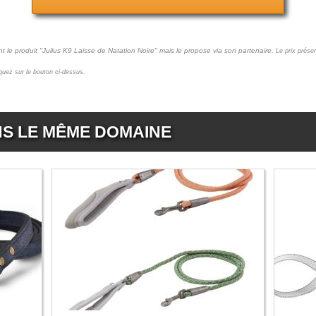
t le produit "Julius K9 Laisse de Natation Noire" mais le propose via son partenaire.
Le prix prése
liquez sur le bouton ci-dessus.
NS LE MÊME DOMAINE