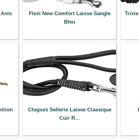
 Anis
Flexi New Comfort Laisse Sangle
Trixie
Bleu
16.99 €
ition
Chapuis Sellerie Laisse Classique
Cuir R...
26.90 €