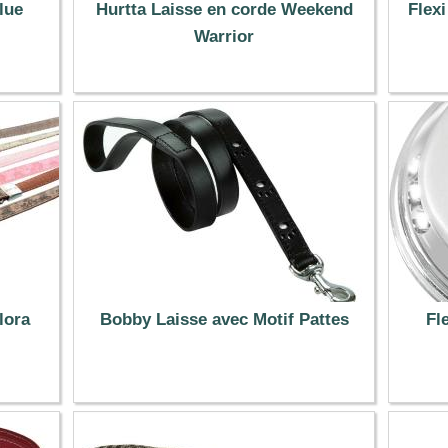
lue
Hurtta Laisse en corde Weekend
Flex
Warrior
32.99 €
lora
Bobby Laisse avec Motif Pattes
Fl
19.99 €