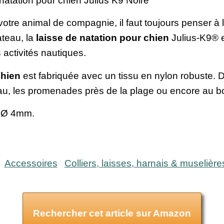
 natation pour chien Julius K9 Noire
 votre animal de compagnie, il faut toujours penser à 
ateau, la
laisse de natation pour chien
Julius-K9® e
activités nautiques.
chien
est fabriquée avec un tissu en nylon robuste. Do
eau, les promenades près de la plage ou encore au bo
, Ø 4mm.
Accessoires
Colliers, laisses, harnais & muselière
Rechercher cet article sur Amazon