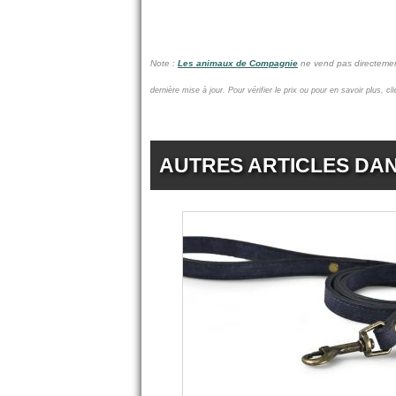
Note :
Les animaux de Compagnie
ne vend pas
directemen
dernière mise à jour.
Pour vérifier le prix ou pour en savoir plus, c
AUTRES ARTICLES DA