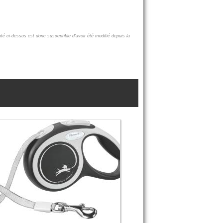
nté ci-dessus est donc susceptible d'avoir été modifié depuis la