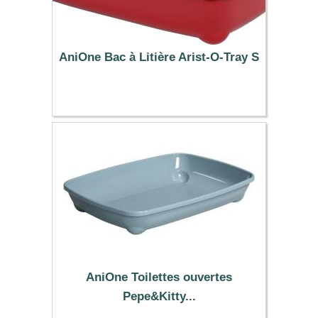
AniOne Bac à Litière Arist-O-Tray S
19.99 €
AniOne Toilettes ouvertes
Pepe&Kitty...