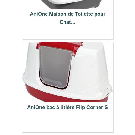
AniOne Maison de Toilette pour
Chat...
19.99 €
AniOne bac à litière Flip Corner S
29.99 €