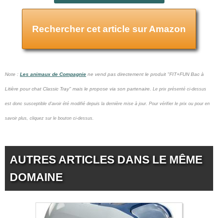
Rechercher cet article sur Amazon
Note :
Les animaux de Compagnie
ne vend pas
directement le produit "FIT+FUN Bac à
Litière pour chat Classic Tray" mais le propose via son partenaire.
Le prix présenté ci-dessus
est donc susceptible d'avoir été modifié depuis la dernière mise à jour.
Pour vérifier le prix ou pour en
savoir plus, cliquez sur le bouton ci-dessus.
AUTRES ARTICLES DANS LE MÊME
DOMAINE