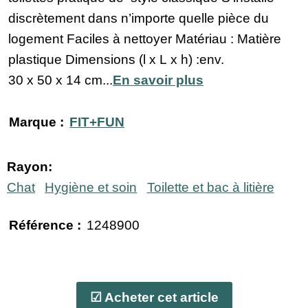
discrètement dans n’importe quelle pièce du
logement Faciles à nettoyer Matériau : Matière
plastique Dimensions (l x L x h) :env.
30 x 50 x 14 cm...
En savoir plus
Marque :
FIT+FUN
Rayon:
Chat
Hygiène et soin
Toilette et bac à litière
Référence :
1248900
☑ Acheter cet article