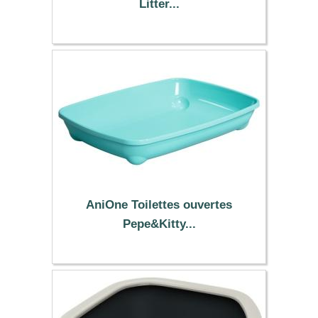
Litter...
49.66 €
AniOne Toilettes ouvertes
Pepe&Kitty...
3.99 €