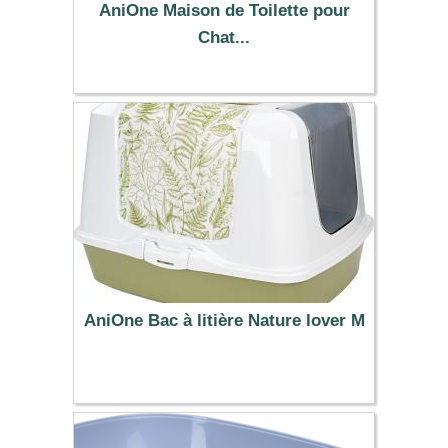
AniOne Maison de Toilette pour
Chat...
17.99 €
AniOne Bac à litière Nature lover M
24.99 €