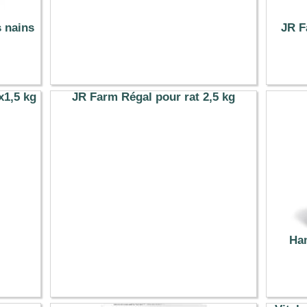
s nains
JR F
x1,5 kg
JR Farm Régal pour rat 2,5 kg
11.79 €
Ha