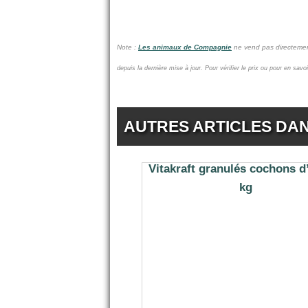
Note :
Les animaux de Compagnie
ne vend pas
directeme
depuis la dernière mise à jour.
Pour vérifier le prix ou pour en savo
AUTRES ARTICLES DA
Vitakraft granulés cochons d
kg
3.49 €