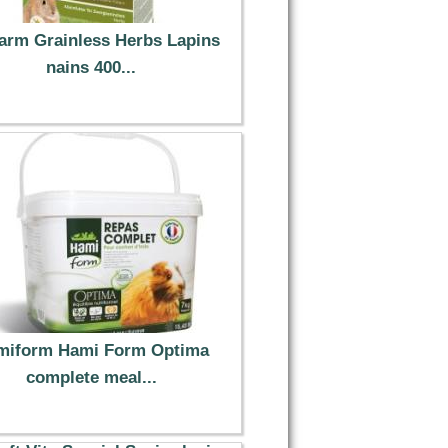
arm Grainless Herbs Lapins
nains 400...
4.59 €
miform Hami Form Optima
complete meal...
40.99 €