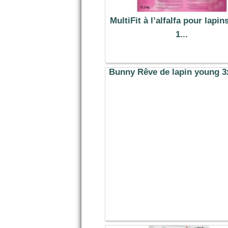
MultiFit à l’alfalfa pour lapin
1...
34.99 €
Bunny Rêve de lapin young 3
37.47 €