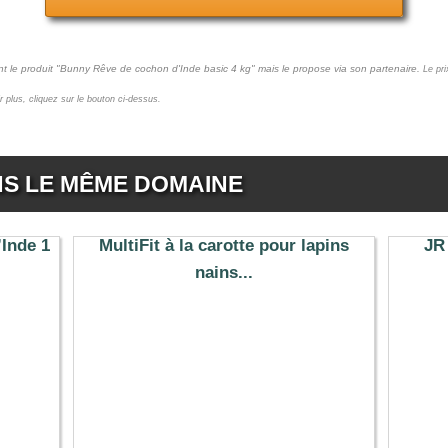
nt le produit "Bunny Rêve de cochon d'Inde basic 4 kg" mais le propose via son partenaire.
Le pri
ir plus, cliquez sur le bouton ci-dessus.
NS LE MÊME DOMAINE
’Inde 1
MultiFit à la carotte pour lapins
JR
nains...
20.99 €