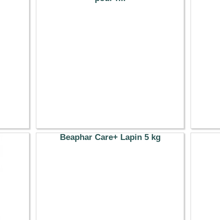
35.26 €
Beaphar Care+ Lapin 5 kg
35.69 €