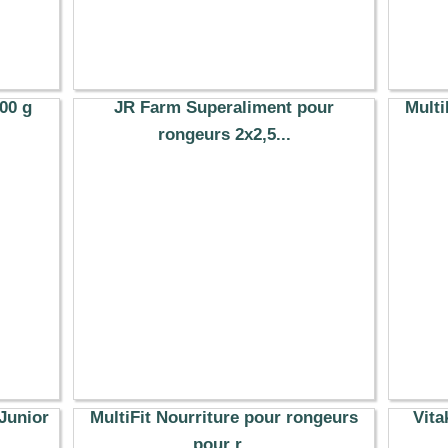
600 g
JR Farm Superaliment pour
Multi
rongeurs 2x2,5...
16.31 €
Junior
MultiFit Nourriture pour rongeurs
Vita
pour r...