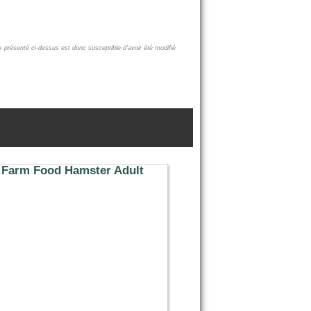
x présenté ci-dessus est donc susceptible d'avoir été modifié
 Farm Food Hamster Adult
3.49 €