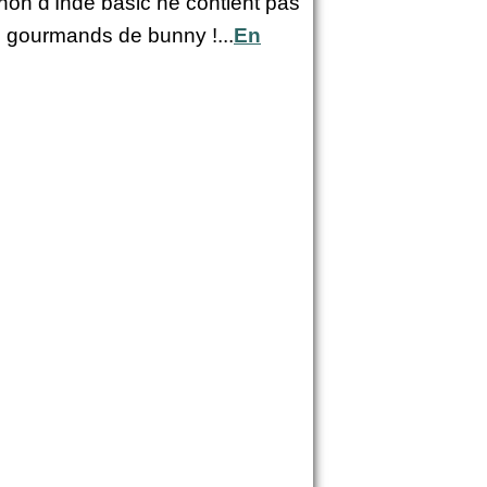
hon d'Inde basic ne contient pas
s gourmands de bunny !...
En