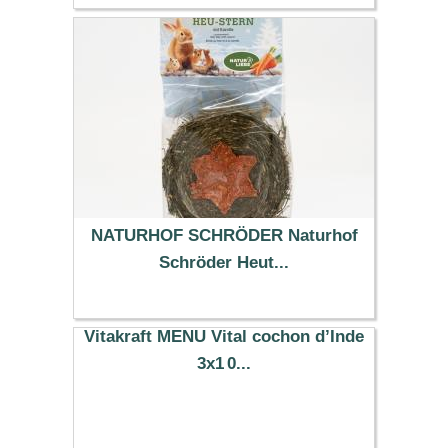
8.99 €
NATURHOF SCHRÖDER Naturhof
Schröder Heut...
2.99 €
Vitakraft MENU Vital cochon d’Inde
3x1 0...
9.27 €