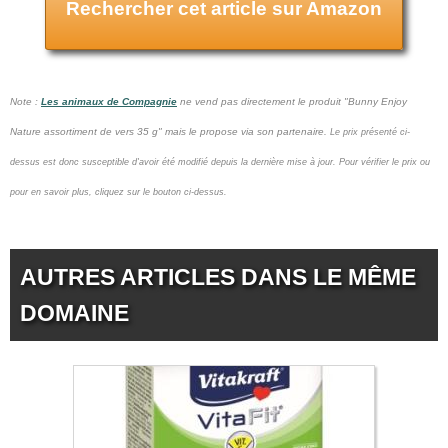
Rechercher cet article sur Amazon
Note :
Les animaux de Compagnie
ne vend pas
directement le produit "Bunny Enjoy
Nature assortiment de vers 35 g" mais le propose via son partenaire.
Le prix présenté ci-
dessus est donc susceptible d'avoir été modifié depuis la dernière mise à jour.
Pour vérifier le prix ou
pour en savoir plus, cliquez sur le bouton ci-dessus.
AUTRES ARTICLES DANS LE MÊME
DOMAINE