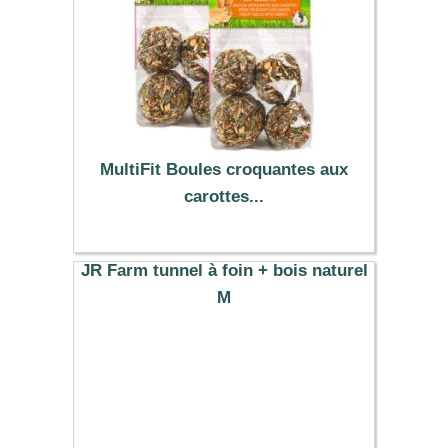
MultiFit Boules croquantes aux
carottes...
5.69 €
JR Farm tunnel à foin + bois naturel
M
5.59 €