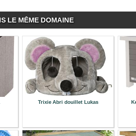
NS LE MÊME DOMAINE
Trixie Abri douillet Lukas
K
49.99 €