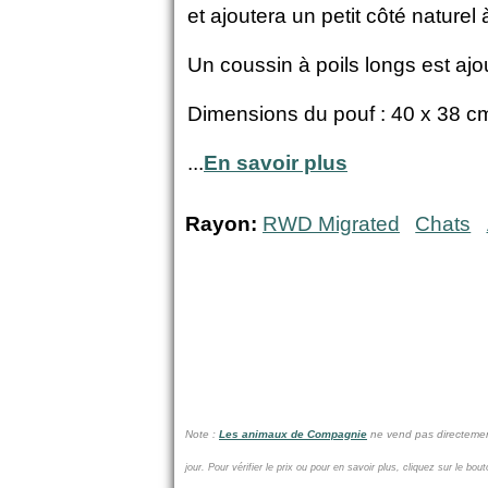
et ajoutera un petit côté naturel 
Un coussin à poils longs est ajout
Dimensions du pouf : 40 x 38 c
...
En savoir plus
Rayon:
RWD Migrated
Chats
Note :
Les animaux de Compagnie
ne vend pas
directeme
jour.
Pour vérifier le prix ou pour en savoir plus, cliquez sur le bou