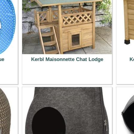
ue
Kerbl Maisonnette Chat Lodge
K
94.99 €