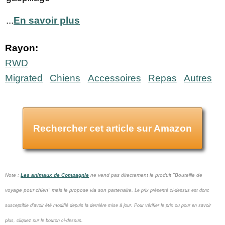
...
En savoir plus
Rayon:
RWD
Migrated
Chiens
Accessoires
Repas
Autres
Rechercher cet article sur Amazon
Note :
Les animaux de Compagnie
ne vend pas
directement le produit "Bouteille de
voyage pour chien" mais le propose via son partenaire.
Le prix présenté ci-dessus est donc
susceptible d'avoir été modifié depuis la dernière mise à jour.
Pour vérifier le prix ou pour en savoir
plus, cliquez sur le bouton ci-dessus.