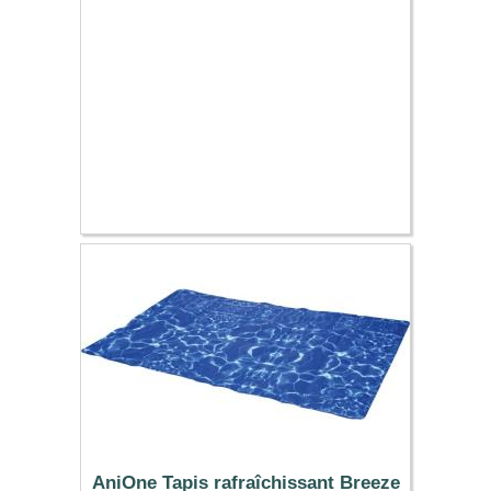
29.59 €
AniOne Tapis rafraîchissant Breeze