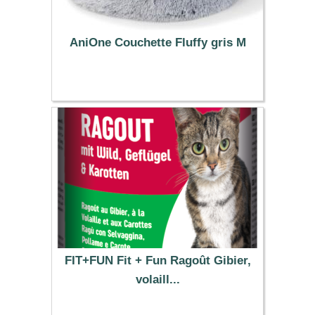
AniOne Couchette Fluffy gris M
54.99 €
FIT+FUN Fit + Fun Ragoût Gibier,
volaill...