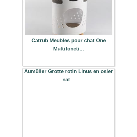
Catrub Meubles pour chat One
Multifoncti...
199.00 €
Aumüller Grotte rotin Linus en osier
nat...
40.59 €