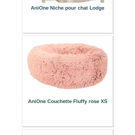
AniOne Niche pour chat Lodge
109.00 €
AniOne Couchette Fluffy rose XS
34.99 €