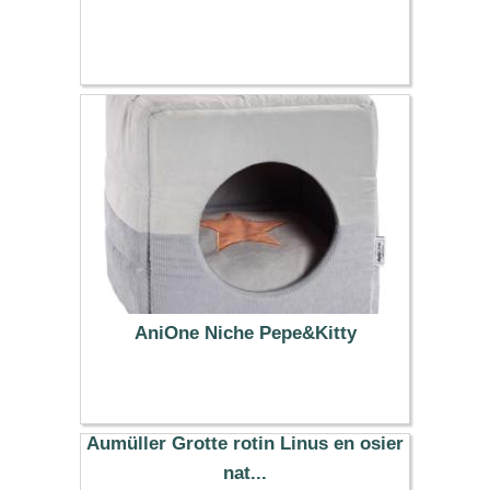
AniOne Niche Pepe&Kitty
37.99 €
Aumüller Grotte rotin Linus en osier
nat...