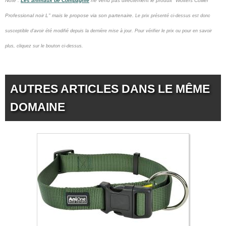
Note :
Les animaux de Compagnie
ne vend pas
directement le produit "Wolters Collier
Professional noir L" mais le propose via son partenaire.
Le prix présenté ci-dessus est donc
susceptible d'avoir été modifié depuis la dernière mise à jour.
Pour vérifier le prix ou pour en savoir
plus, cliquez sur le bouton ci-dessus.
AUTRES ARTICLES DANS LE MÊME
DOMAINE