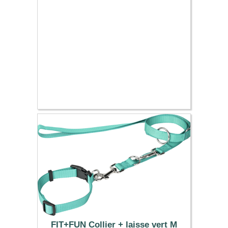
8.99 €
FIT+FUN Collier + laisse vert M