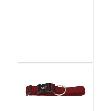
7.59 €