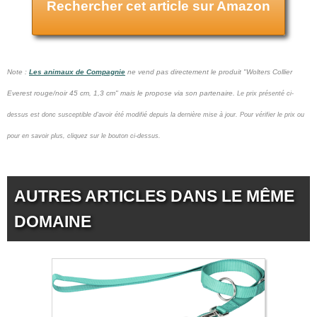
Rechercher cet article sur Amazon
Note :
Les animaux de Compagnie
ne vend pas
directement le produit "Wolters Collier
Everest rouge/noir 45 cm, 1,3 cm" mais le propose via son partenaire.
Le prix présenté ci-
dessus est donc susceptible d'avoir été modifié depuis la dernière mise à jour.
Pour vérifier le prix ou
pour en savoir plus, cliquez sur le bouton ci-dessus.
AUTRES ARTICLES DANS LE MÊME
DOMAINE