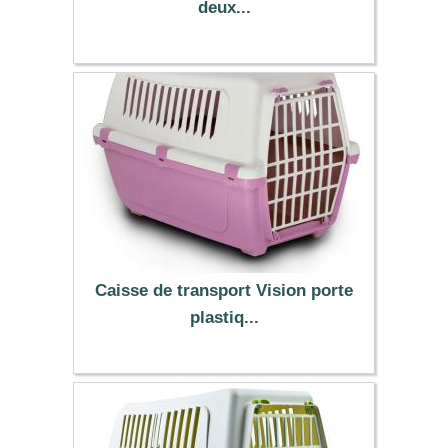
deux...
18.99 €
Caisse de transport Vision porte
plastiq...
12.99 €