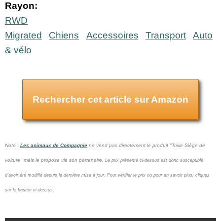
Rayon:
RWD
Migrated
Chiens
Accessoires
Transport
Auto
& vélo
Rechercher cet article sur Amazon
Note :
Les animaux de Compagnie
ne vend pas
directement le produit "Trixie Siège de
voiture" mais le propose via son partenaire.
Le prix présenté ci-dessus est donc susceptible
d'avoir été modifié depuis la dernière mise à jour.
Pour vérifier le prix ou pour en savoir plus, cliquez
sur le bouton ci-dessus.