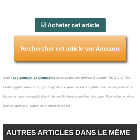
☑ Acheter cet article
Rechercher cet article sur Amazon
Note :
Les animaux de Compagnie
ne vend pas
directement le produit "ROYAL CANIN
Bouledogues français Puppy 10 kg" mais le propose via son partenaire.
Le prix présenté ci-
dessus est donc susceptible d'avoir été modifié depuis la dernière mise à jour.
Pour vérifier le prix ou
pour en savoir plus, cliquez sur le bouton ci-dessus.
AUTRES ARTICLES DANS LE MÊME