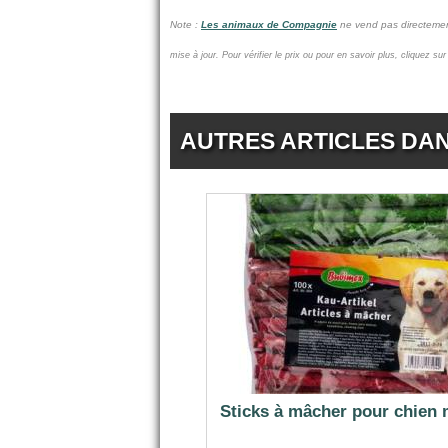
Note :
Les animaux de Compagnie
ne vend pas
directemen
mise à jour.
Pour vérifier le prix ou pour en savoir plus, cliquez su
AUTRES ARTICLES DA
Sticks à mâcher pour chien 