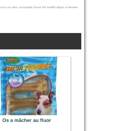
essus est donc susceptible d'avoir été modifié depuis la dernière
Os a mâcher au fluor