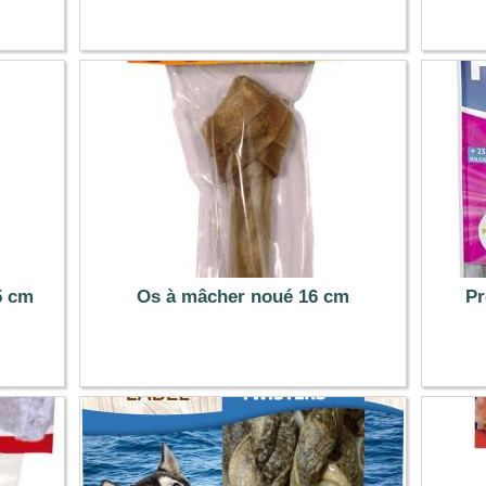
2.59 €
5 cm
Os à mâcher noué 16 cm
Pr
1.89 €