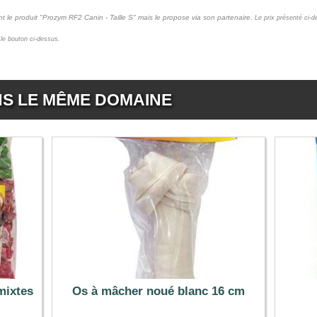
t le produit "Prozym RF2 Canin - Taille S" mais le propose via son partenaire.
Le prix présenté ci-d
r le bouton ci-dessus.
NS LE MÊME DOMAINE
mixtes
Os à mâcher noué blanc 16 cm