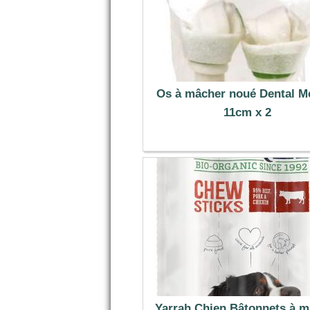
Os à mâcher noué Dental M
11cm x 2
3.59 €
Yarrah Chien Bâtonnets à m