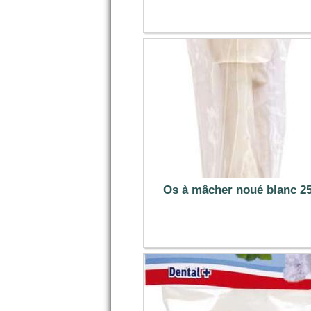
6.99 €
Os à mâcher noué blanc 2
7.19 €