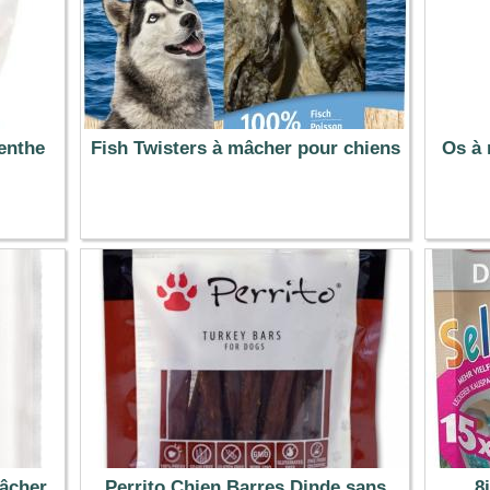
enthe
Fish Twisters à mâcher pour chiens
Os à 
3.29 €
âcher
Perrito Chien Barres Dinde sans
8