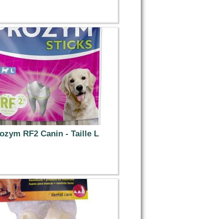
2.39 €
ozym RF2 Canin - Taille L
11.04 €