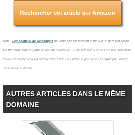
Rechercher cet article sur Amazon
Note :
Les animaux de Compagnie
ne vend pas
directement le produit "M-pets Bol pliable -
On the road" mais le propose via son partenaire.
Le prix présenté ci-dessus est donc susceptible
d'avoir été modifié depuis la dernière mise à jour.
Pour vérifier le prix ou pour en savoir plus, cliquez
sur le bouton ci-dessus.
AUTRES ARTICLES DANS LE MÊME
DOMAINE