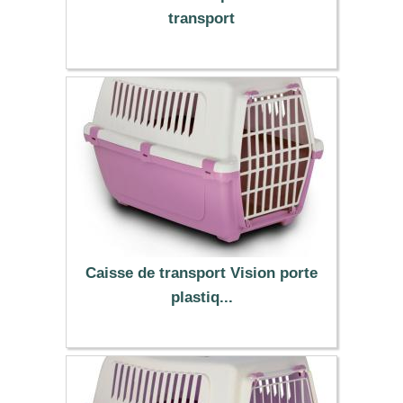
transport
33.90 €
Caisse de transport Vision porte
plastiq...
12.99 €