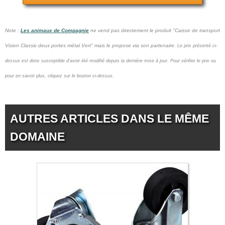
Note :
Les animaux de Compagnie
ne vend pas
directement le produit "Caisse de transport
Vision Classic deux portes métal Vert" mais le propose via son partenaire.
Le prix présenté ci-
dessus est donc susceptible d'avoir été modifié depuis la dernière mise à jour.
Pour vérifier le prix ou
pour en savoir plus, cliquez sur le bouton ci-dessus.
AUTRES ARTICLES DANS LE MÊME
DOMAINE