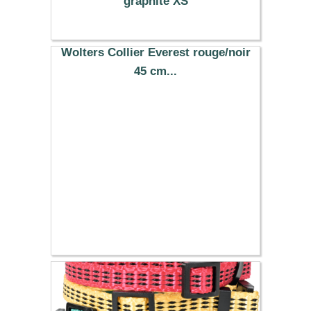
graphite XS
6.89 €
Wolters Collier Everest rouge/noir
45 cm...
15.19 €