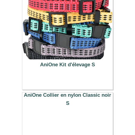
AniOne Kit d'élevage S
8.99 €
AniOne Collier en nylon Classic noir
S
7.99 €