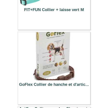
FIT+FUN Collier + laisse vert M
14.99 €
GoFlex Collier de hanche et d'artic...
26.90 €