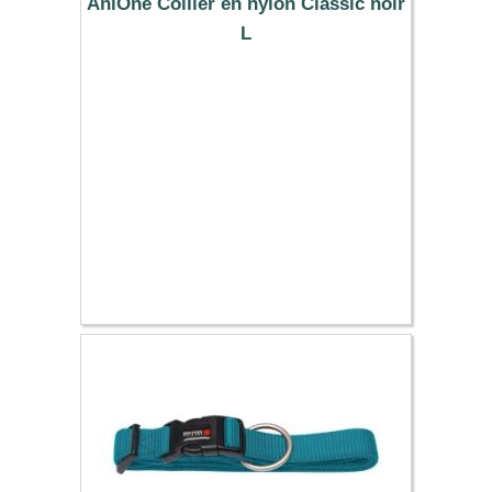
AniOne Collier en nylon Classic noir
L
9.99 €