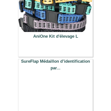
AniOne Kit d'élevage L
8.99 €
SureFlap Médaillon d’identification
par...
15.69 €